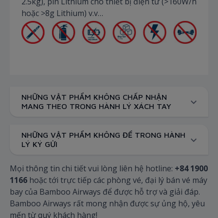
2.5kg), pin Lithium cho thiết bị điện tử (>160W/h
hoặc >8g Lithium) v.v…
NHỮNG VẬT PHẨM KHÔNG CHẤP NHẬN
MANG THEO TRONG HÀNH LÝ XÁCH TAY
NHỮNG VẬT PHẨM KHÔNG ĐỂ TRONG HÀNH
LÝ KÝ GỬI
Mọi thông tin chi tiết vui lòng liên hệ hotline:
+84 1900
1166
hoặc tới trực tiếp các phòng vé, đại lý bán vé máy
bay của Bamboo Airways để được hỗ trợ và giải đáp.
Bamboo Airways rất mong nhận được sự ủng hộ, yêu
mến từ quý khách hàng!