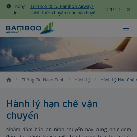
Thông
Từ 18/8/2025, Bamboo Airways
1
/1
tin:
chính thức chuyển toàn bộ chuyến
bay nội địa sang nhà ga T3 Tân
Sơn Nhất
Hành lý hạn chế vận chuyển - Ba
Thông Tin Hành Trình
Hành Lý
Hành Lý Hạn Chế
Hành lý hạn chế vận
chuyển
Nhằm đảm bảo an ninh chuyến bay cũng như đem
đến cho hành khách một hành trình bay thuận lợi,