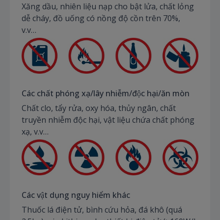
Xăng dầu, nhiên liệu nạp cho bật lửa, chất lỏng
dễ cháy, đồ uống có nồng độ cồn trên 70%,
v.v…
Các chất phóng xạ/lây nhiễm/độc hại/ăn mòn
Chất clo, tẩy rửa, oxy hóa, thủy ngân, chất
truyền nhiễm độc hại, vật liệu chứa chất phóng
xạ, v.v…
Các vật dụng nguy hiểm khác
Thuốc lá điện tử, bình cứu hỏa, đá khô (quá