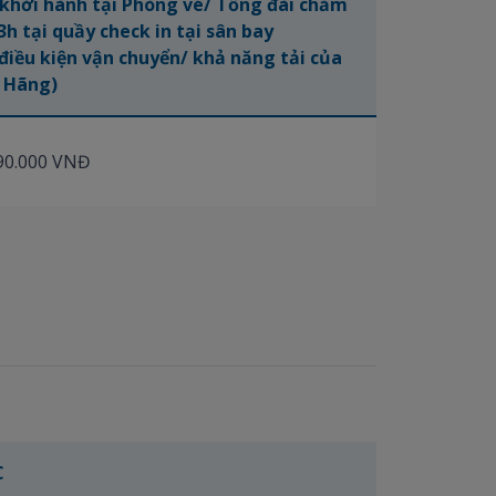
 khởi hành tại Phòng vé/ Tổng đài chăm
h tại quầy check in tại sân bay
điều kiện vận chuyển/ khả năng tải của
Hãng)
90.000 VNĐ
C