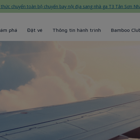
thức chuyển toàn bộ chuyến bay nội địa sang nhà ga T3 Tân Sơn Nh
ám phá
Đặt vé
Thông tin hành trình
Bamboo Clu
 Bamboo Airways