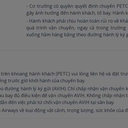
- Cơ trưởng có quyền quyết định chuyển PE
gây ảnh hưởng đến hành khách, tổ bay. Hành k
- Hành khách phải chịu hoàn toàn rủi ro về kh
quá trình vận chuyển, ngay cả trong trườn
xuống hầm hàng bằng theo đường hành lý ký gử
ên khoang hành khách (PETC) vui lòng liên hệ và đặt trướ
ếng trước giờ khởi hành của chuyến bay.
eo đường hành lý ký gửi (AVIH): Chỉ chấp nhận vận chuyển k
àu bay đủ điều kiện để vận chuyển AVIH. Không chấp nhận t
 dẫn đến việc phải từ chối vận chuyển AVIH tại sân bay.
irways về loại động vật cảnh, trọng lượng, sức khỏe của 