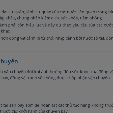
, đại sứ quán, lãnh sự quán của các nước liên quan trong h
ập khẩu, chứng nhận kiểm dịch, sức khỏe, tiêm phòng.
ảnh phải còn hiệu lực và đầy đủ theo yêu cầu của các nướ
n khác…
p động vật cảnh bị từ chối nhập cảnh bởi nước sở tại, đồng
 chuyển
rình vận chuyển đôi khi ảnh hưởng đến sức khỏe của động vậ
h bay, động vật cảnh sẽ không được chấp nhận vận chuyển.
ặt tại sân bay sớm để hoàn tất các thủ tục hàng không tr
g trước giờ khởi hành của chuyến bay.