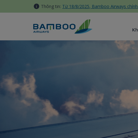
Truy cập nội dung luôn
Thông tin:
Từ 18/8/2025, Bamboo Airways chính 
Kh
Vận chuyển động vật cảnh -