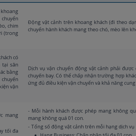
g khoang
n chuyển
Động vật cảnh trên khoang khách (đi theo dạn
èo, chim
chuyển hành khách mang theo chó, mèo lên kh
̉i (trong
khách có
 tại sân
Dịch vụ vận chuyển động vật cảnh phải được đ
hác bằng
chuyến bay. Có thể chấp nhận trường hợp khách
 chuyển
ứng đủ điều kiện vận chuyển và khả năng cun
kiện vận
- Mỗi hành khách được phép mang không quá
ợc mang
mang không quá 01 con.
- Tổng số động vật cảnh trên mỗi hạng dịch vụ
ay tối đa
Hạng Business: Chấp nhận tối đa 01 con.