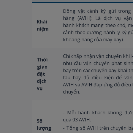
Động vật cảnh ký gửi tron
hàng (AVIH): Là dịch vụ vậ
Khái
hành khách mang theo chó, m
niệm
cảnh theo đường hành lý ký gư
khoang hàng của máy bay).
Chỉ chấp nhận vận chuyển khi 
Thời
nhu cầu vận chuyển phát sinh
gian
bay trên các chuyến bay khai t
đặt
tàu bay đủ điều kiện để vận
dịch
AVIH và AVIH đáp ứng đủ điều 
vụ
chuyển.
- Mỗi hành khách không đư
quá 03 AVIH.
Số
lượng
- Tổng số AVIH trên chuyến b