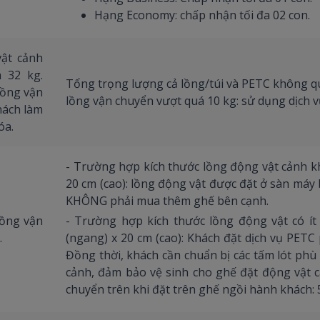
Hạng Economy: chấp nhận tối đa 02 con.
ật cảnh
à 32 kg.
Tổng trọng lượng cả lồng/túi và PETC không q
lồng vận
lồng vận chuyển vượt quá 10 kg: sử dụng dịch v
hách làm
óa.
- Trường hợp kích thước lồng động vật cảnh kh
20 cm (cao): lồng động vật được đặt ở sàn máy 
KHÔNG phải mua thêm ghế bên cạnh.
lồng vận
- Trường hợp kích thước lồng động vật có ít
.
(ngang) x 20 cm (cao): Khách đặt dịch vụ PET
Đồng thời, khách cần chuẩn bị các tấm lót phù
cảnh, đảm bảo vệ sinh cho ghế đặt động vật c
chuyển trên khi đặt trên ghế ngồi hành khách: 5