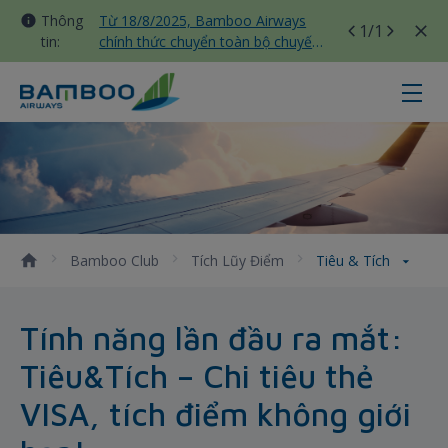
Thông
Từ 18/8/2025, Bamboo Airways
1
/1
tin:
chính thức chuyển toàn bộ chuyến
bay nội địa sang nhà ga T3 Tân
Sơn Nhất
Tiêu &amp; Tích - Bamboo Airway
Bamboo Club
Tích Lũy Điểm
Tiêu & Tích
Tính năng lần đầu ra mắt:
Tiêu&Tích – Chi tiêu thẻ
VISA, tích điểm không giới