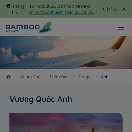
Thông
Từ 18/8/2025, Bamboo Airways
1
/1
tin:
chính thức chuyển toàn bộ chuyến
bay nội địa sang nhà ga T3 Tân
Sơn Nhất
Anh - Bamboo Airways
Khám Phá
Điểm Đến
Europe
Anh
Vương Quốc Anh