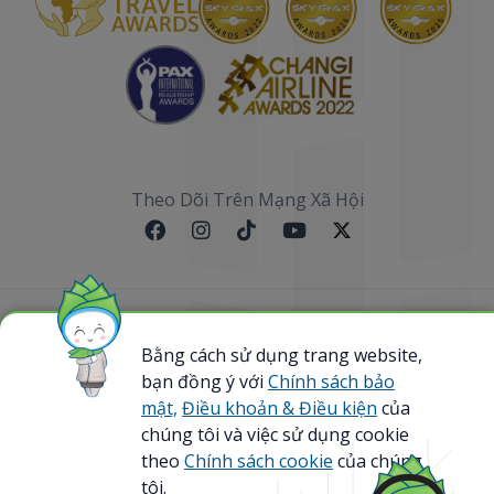
Theo Dõi Trên Mạng Xã Hội
Sơ đồ website
Bằng cách sử dụng trang website,
bạn đồng ý với
Chính sách bảo
@ 2023 Bamboo Airways Copyright. All Rights
Reserved.
mật,
Điều khoản & Điều kiện
của
Business Registration Code: 0107867370
chúng tôi và việc sử dụng cookie
theo
Chính sách cookie
của chúng
tôi.