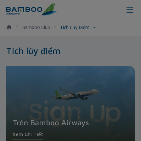
Tích lũy điểm - Bamboo Airways
Bamboo Club
Tích Lũy Điểm
Tích lũy điểm
Trên Bamboo Airways
Xem Chi Tiết