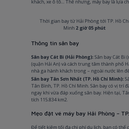
khách, xe ô tô… Thế nhưng, máy bay là lựa c
Thời gian bay từ Hải Phòng tới TP. Hồ Ch
Minh
2 giờ 05 phút
Thông tin sân bay
Sân bay Cát Bi (Hải Phòng):
Sân bay Cát Bi 
(quận Hải An) và cách trung tâm thành phố Hả
nhà ga hành khách trong – ngoài nước lên đ
Sân bay Tân Sơn Nhất (TP. Hồ Chí Minh):
S
Tân Bình, TP. Hồ Chí Minh. Sân bay có vị trí
ngay khi vừa đáp xuống sân bay. Hiện tại, Tân
tích 115.834 km2.
Mẹo đặt vé máy bay Hải Phòng – TP.
Để tiết kiệm tối đa chi phí du lịch, bạn có t