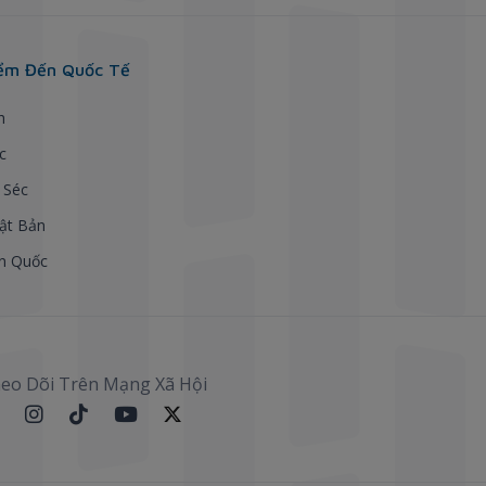
ểm Đến Quốc Tế
h
c
 Séc
ật Bản
n Quốc
eo Dõi Trên Mạng Xã Hội