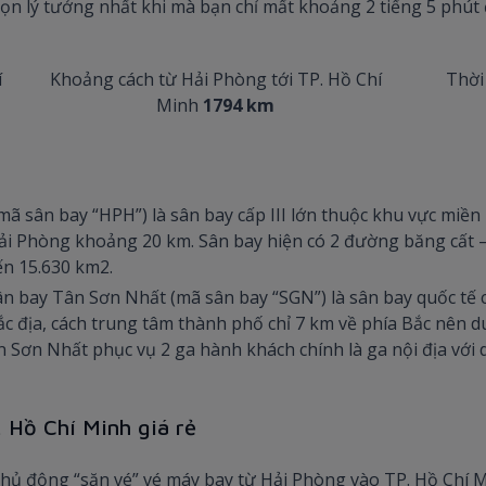
họn lý tưởng nhất khi mà bạn chỉ mất khoảng 2 tiếng 5 phú
í
Khoảng cách từ Hải Phòng tới TP. Hồ Chí
Thời
Minh
1794 km
(mã sân bay “HPH”) là sân bay cấp III lớn thuộc khu vực m
i Phòng khoảng 20 km. Sân bay hiện có 2 đường băng cất – hạ
ến 15.630 km2.
ân bay Tân Sơn Nhất (mã sân bay “SGN”) là sân bay quốc tế c
 đắc địa, cách trung tâm thành phố chỉ 7 km về phía Bắc nên
 Sơn Nhất phục vụ 2 ga hành khách chính là ga nội địa với d
 Hồ Chí Minh giá rẻ
hể chủ động “săn vé” vé máy bay từ Hải Phòng vào TP. Hồ Chí 