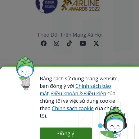
Theo Dõi Trên Mạng Xã Hội
Sơ đồ website
Bằng cách sử dụng trang website,
bạn đồng ý với
Chính sách bảo
@ 2023 Bamboo Airways Copyright. All Rights
Reserved.
mật,
Điều khoản & Điều kiện
của
Business Registration Code: 0107867370
chúng tôi và việc sử dụng cookie
theo
Chính sách cookie
của chúng
tôi.
Đồng ý